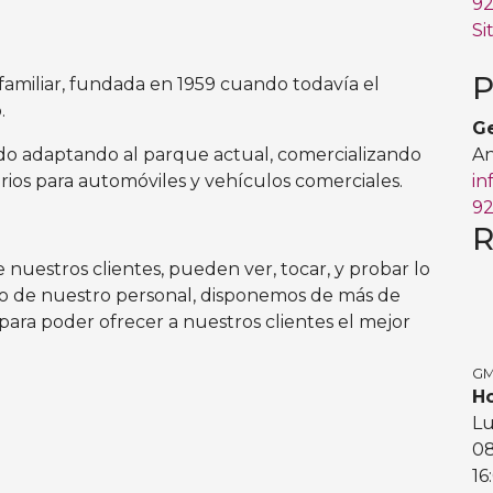
92
Si
P
iliar, fundada en 1959 cuando todavía el
.
G
ido adaptando al parque actual, comercializando
An
rios para automóviles y vehículos comerciales.
in
92
R
uestros clientes, pueden ver, tocar, y probar lo
o de nuestro personal, disponemos de más de
para poder ofrecer a nuestros clientes el mejor
GM
Ho
L
0
16