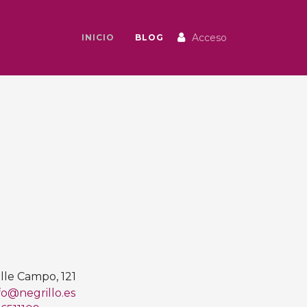
Acceso
INICIO
BLOG
lle Campo, 121
fo@negrillo.es