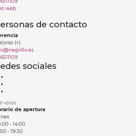
6511109
tio web
ersonas de contacto
erencia
tonio (+)
fo@negrillo.es
6511109
edes sociales
T +01:00
rario de apertura
unes
8:00
- 14:00
:00
- 19:30