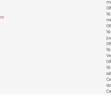
ma
0
16
os
mi
0
16
ju
0
16
Vi
0
16
sá
Ce
d
Ce