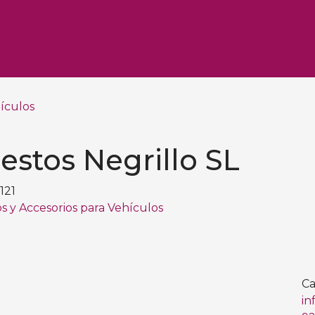
hículos
stos Negrillo SL
121
s y Accesorios para Vehículos
Ca
in