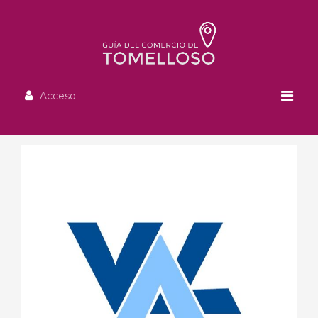
Acceso
Concesionarios y Accesorios para Vehículos
VAL BROKERS